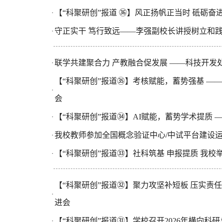
【“科聚研创”报道 ㊱】风正扬帆正当时 砥砺奋
·
守正实干 笃行致远——李强副校长讲授树立和
·
联学共建聚合力 产教融合促发展 ——科技开
·
【“科聚研创”报道㉟】考核赋能，蓄势强基 —
·
会
【“科聚研创”报道㉞】AI赋能，蓄势学术提质 
·
我校教师参加全国概念验证中心/中试平台建设
·
【“科聚研创”报道㉝】社科筑基 申报提质 我校
·
【“科聚研创”报道㉜】聚力攻坚补短板 压实责
·
进会
【“科聚研创”报道㉛】学校召开2026年横向科
·